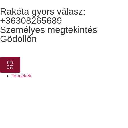
Rakéta gyors válasz:
+36308265689
Személyes megtekintés
Gödöllőn
0
Ft
0
Termékek