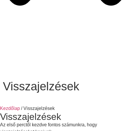
NYÍLT NAP
AUG 8.-9.
GÖDÖLLŐN
Visszajelzések
Kezdőlap
/ Visszajelzések
Visszajelzések
Az első perctől kezdve fontos számunkra, hogy