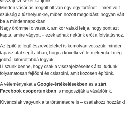
visszajelzéseket kapjunk.
Minden vásárlás mögött ott van egy-egy történet – miért volt
szükség a tűzhelyünkre, miben hozott megoldást, hogyan vált
be a mindennapokban.
Nagy örömmel olvassuk, amikor valaki leírja, hogy pont azt
kapta, amire vágyott – ezek adnak nekünk erőt a folytatáshoz.
Az építő jellegű észrevételeket is komolyan vesszük: minden
tapasztalat segít abban, hogy a következő termékeinket még
jobbá, kiforrottabbá tegyük.
Hiszünk benne, hogy csak a visszajelzéseitek által tudunk
folyamatosan fejlődni és csiszolni, amit közösen építünk.
A véleményeket a
Google-értékelésekben
és a
zárt
Facebook csoportunkban
is megosztják a vásárlóink.
Kíváncsiak vagyunk a te történetedre is – csatlakozz hozzánk!