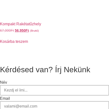
Kompakt Rakétatűzhely
67,000
Ft
56,950
Ft
(Bruttó)
Kosárba teszem
Kérdésed van? Írj Nekünk
Név
Email